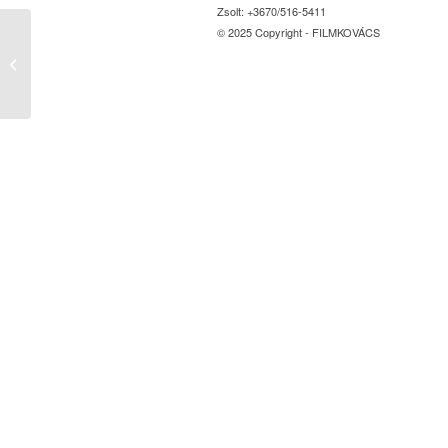
Zsolt: +3670/516-5411
© 2025 Copyright - FILMKOVÁCS
Nőnapi online koncert
2021